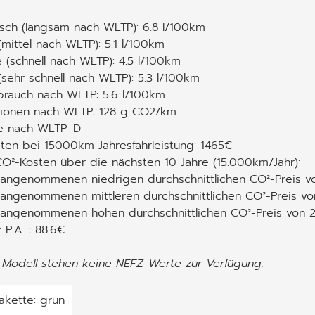
isch (langsam nach WLTP): 6.8 l/100km
(mittel nach WLTP): 5.1 l/100km
 (schnell nach WLTP): 4.5 l/100km
sehr schnell nach WLTP): 5.3 l/100km
brauch nach WLTP: 5.6 l/100km
ionen nach WLTP: 128 g CO2/km
e nach WLTP: D
ten bei 15000km Jahresfahrleistung: 1465€
O²-Kosten über die nächsten 10 Jahre (15.000km/Jahr):
angenommenen niedrigen durchschnittlichen CO²-Preis vo
angenommenen mittleren durchschnittlichen CO²-Preis von
 angenommenen hohen durchschnittlichen CO²-Preis von 2
 P.A. : 88.6€
 Modell stehen keine NEFZ-Werte zur Verfügung.
akette: grün