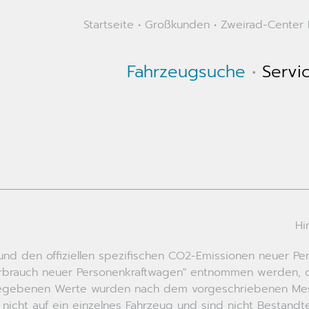
Startseite
•
Großkunden
•
Zweirad-Center K
Fahrzeugsuche
•
Servi
Hi
ch und den offiziellen spezifischen CO2-Emissionen neuer
erbrauch neuer Personenkraftwagen" entnommen werden, de
ngegebenen Werte wurden nach dem vorgeschriebenen Messv
 nicht auf ein einzelnes Fahrzeug und sind nicht Bestand