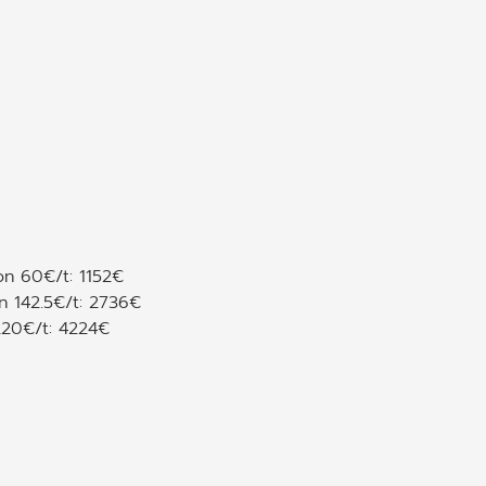
n 60€/t: 1152€
 142.5€/t: 2736€
20€/t: 4224€