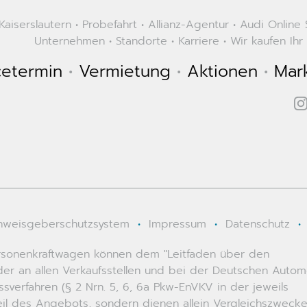
aiserslautern
•
Probefahrt
•
Allianz-Agentur
•
Audi Online
Unternehmen
•
Standorte
•
Karriere
•
Wir kaufen Ihr
cetermin
•
Vermietung
•
Aktionen
•
Mar
nweisgeberschutzsystem
•
Impressum
•
Datenschutz
•
 Personenkraftwagen können dem "Leitfaden über den
r an allen Verkaufsstellen und bei der Deutschen Autom
erfahren (§ 2 Nrn. 5, 6, 6a Pkw-EnVKV in der jeweils
teil des Angebots, sondern dienen allein Vergleichszweck