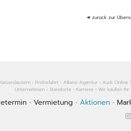
«
zurück zur Übers
aiserslautern
•
Probefahrt
•
Allianz-Agentur
•
Audi Online
Unternehmen
•
Standorte
•
Karriere
•
Wir kaufen Ihr
cetermin
•
Vermietung
•
Aktionen
•
Mar