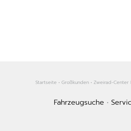
Startseite
•
Großkunden
•
Zweirad-Center K
Fahrzeugsuche
•
Servi