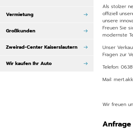
Als stolzer 
offiziell unse
Vermietung
unsere innov
Freuen Sie s
Großkunden
modernste T
Zweirad-Center Kaiserslautern
Unser Verkau
Fragen zur V
Wir kaufen Ihr Auto
Telefon: 063
Mail: mert.ak
Wir freuen u
Anfrage