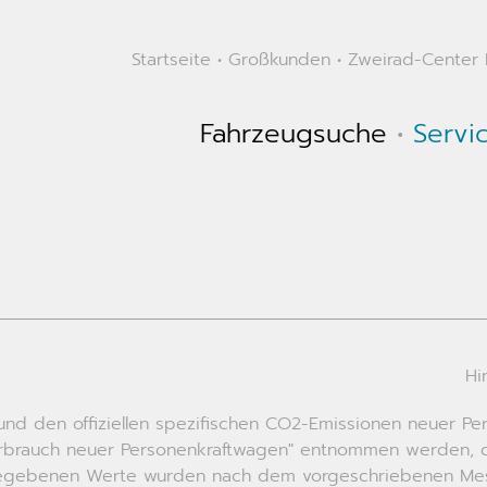
Startseite
•
Großkunden
•
Zweirad-Center K
Fahrzeugsuche
•
Servi
Hi
ch und den offiziellen spezifischen CO2-Emissionen neuer
erbrauch neuer Personenkraftwagen" entnommen werden, de
ngegebenen Werte wurden nach dem vorgeschriebenen Messv