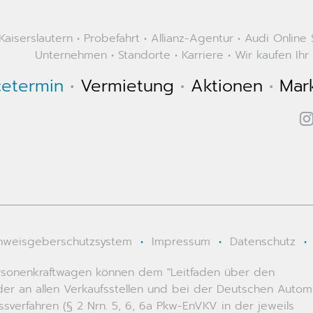
aiserslautern
•
Probefahrt
•
Allianz-Agentur
•
Audi Online
Unternehmen
•
Standorte
•
Karriere
•
Wir kaufen Ihr
cetermin
•
Vermietung
•
Aktionen
•
Mar
nweisgeberschutzsystem
•
Impressum
•
Datenschutz
•
 Personenkraftwagen können dem "Leitfaden über den
r an allen Verkaufsstellen und bei der Deutschen Autom
erfahren (§ 2 Nrn. 5, 6, 6a Pkw-EnVKV in der jeweils