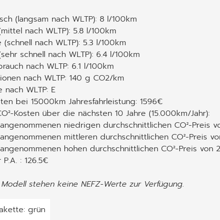
isch (langsam nach WLTP): 8 l/100km
(mittel nach WLTP): 5.8 l/100km
 (schnell nach WLTP): 5.3 l/100km
sehr schnell nach WLTP): 6.4 l/100km
rauch nach WLTP: 6.1 l/100km
ionen nach WLTP: 140 g CO2/km
e nach WLTP: E
ten bei 15000km Jahresfahrleistung: 1596€
O²-Kosten über die nächsten 10 Jahre (15.000km/Jahr):
 angenommenen niedrigen durchschnittlichen CO²-Preis v
angenommenen mittleren durchschnittlichen CO²-Preis von
 angenommenen hohen durchschnittlichen CO²-Preis von 
P.A. : 126.5€
 Modell stehen keine NEFZ-Werte zur Verfügung.
akette: grün