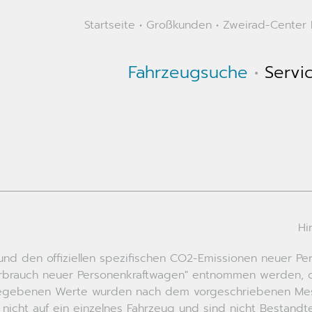
Startseite
•
Großkunden
•
Zweirad-Center K
Fahrzeugsuche
•
Servi
Hi
ch und den offiziellen spezifischen CO2-Emissionen neuer
erbrauch neuer Personenkraftwagen" entnommen werden, de
ngegebenen Werte wurden nach dem vorgeschriebenen Messv
 nicht auf ein einzelnes Fahrzeug und sind nicht Bestand