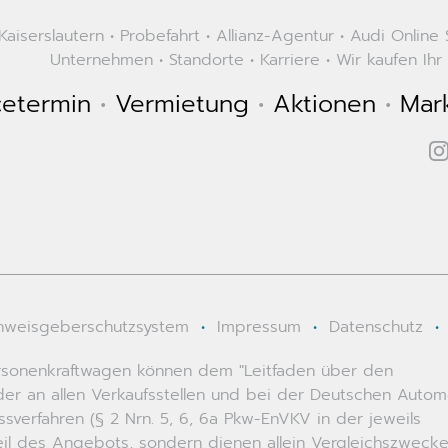
aiserslautern
•
Probefahrt
•
Allianz-Agentur
•
Audi Online
Unternehmen
•
Standorte
•
Karriere
•
Wir kaufen Ihr
cetermin
•
Vermietung
•
Aktionen
•
Mar
nweisgeberschutzsystem
•
Impressum
•
Datenschutz
•
 Personenkraftwagen können dem "Leitfaden über den
r an allen Verkaufsstellen und bei der Deutschen Autom
erfahren (§ 2 Nrn. 5, 6, 6a Pkw-EnVKV in der jeweils
teil des Angebots, sondern dienen allein Vergleichszweck