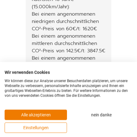
(15.000km/Jahr):
Bei einem angenommenen
niedrigen durchschnittlichen
CO²-Preis von 60€/t: 1620€
Bei einem angenommenen
mittleren durchschnittlichen
CO²-Preis von 142.5€/t: 3847.5€
Bei einem angenommenen
hohen durchschnittlichen CO²-
Preis von 220€/t: 5940€
Wir verwenden Cookies
KFZ-Steuer P.A. : 211€
Wir können diese zur Analyse unserer Besucherdaten platzieren, um unsere
Webseite zu verbessern, personalisierte Inhalte anzuzeigen und Ihnen ein
großartiges Webseiten-Erlebnis zu bieten. Für weitere Informationen zu den
Für dieses Modell stehen
von uns verwendeten Cookies öffnen Sie die Einstellungen.
keine NEFZ-Werte zur
Verfügung.
Alle akzeptieren
nein danke
Umweltplakette: grün
Einstellungen