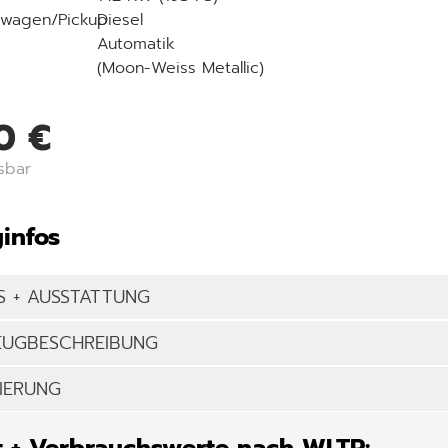
wagen/Pickup
Diesel
Automatik
(Moon-Weiss Metallic)
0 €
sbar
infos
S + AUSSTATTUNG
EUGBESCHREIBUNG
IERUNG