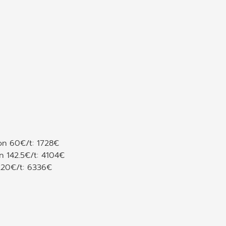
on 60€/t: 1728€
 142.5€/t: 4104€
220€/t: 6336€