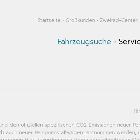
Startseite
•
Großkunden
•
Zweirad-Center K
Fahrzeugsuche
•
Servi
Hi
ch und den offiziellen spezifischen CO2-Emissionen neuer
erbrauch neuer Personenkraftwagen" entnommen werden, de