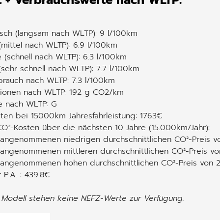
 + Verbrauchswerte nach WLTP:
isch (langsam nach WLTP): 9 l/100km
(mittel nach WLTP): 6.9 l/100km
 (schnell nach WLTP): 6.3 l/100km
sehr schnell nach WLTP): 7.7 l/100km
brauch nach WLTP: 7.3 l/100km
ionen nach WLTP: 192 g CO2/km
e nach WLTP: G
ten bei 15000km Jahresfahrleistung: 1763€
O²-Kosten über die nächsten 10 Jahre (15.000km/Jahr):
 angenommenen niedrigen durchschnittlichen CO²-Preis v
angenommenen mittleren durchschnittlichen CO²-Preis von
 angenommenen hohen durchschnittlichen CO²-Preis von 
 P.A. : 439.8€
 Modell stehen keine NEFZ-Werte zur Verfügung.