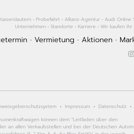
aiserslautern
•
Probefahrt
•
Allianz-Agentur
•
Audi Online
Unternehmen
•
Standorte
•
Karriere
•
Wir kaufen Ihr
cetermin
•
Vermietung
•
Aktionen
•
Mar
nweisgeberschutzsystem
•
Impressum
•
Datenschutz
•
 Personenkraftwagen können dem "Leitfaden über den
r an allen Verkaufsstellen und bei der Deutschen Autom