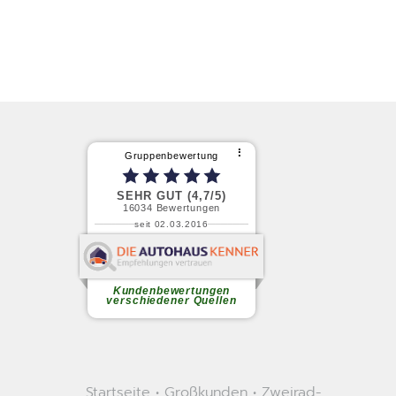
Startseite
•
Großkunden
•
Zweirad-