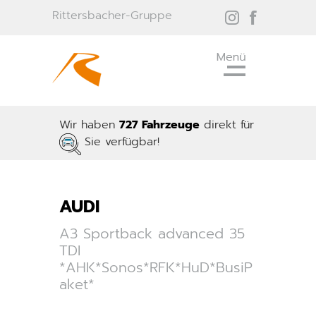
Rittersbacher-Gruppe
Wir haben
727 Fahrzeuge
direkt für
Sie verfügbar!
AUDI
A3 Sportback advanced 35
TDI
*AHK*Sonos*RFK*HuD*BusiP
aket*